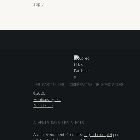
apply.
LES PARTICULES, COOPÉRATIVE DE SPECTACLES
©2026
Mentions légales
Plan de site
À VENIR DANS LES 3 MOIS
Aucun évènement. Consultez
l'agenda complet
pour