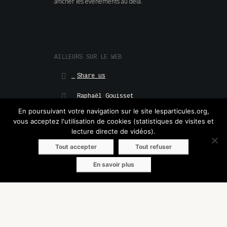
afficher les évènements au delà.
AILLEURS SUR LE WEB
Share us
Raphaël Gouisset
En poursuivant votre navigation sur le site lesparticules.org,
Marie Rouge
vous acceptez l'utilisation de cookies (statistiques de visites et
lecture directe de vidéos).
Lola Maury
Tout accepter
Tout refuser
Vidéos
En savoir plus