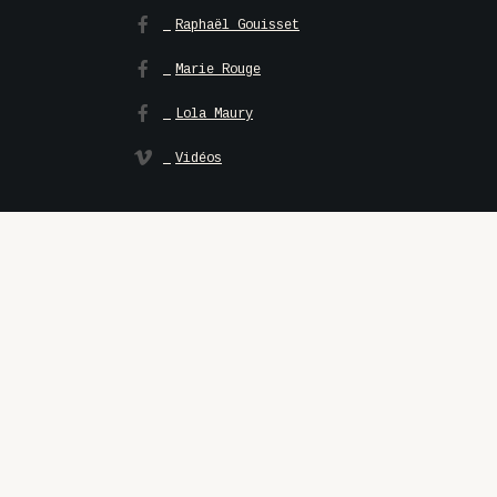
Raphaël Gouisset
Marie Rouge
Lola Maury
Vidéos