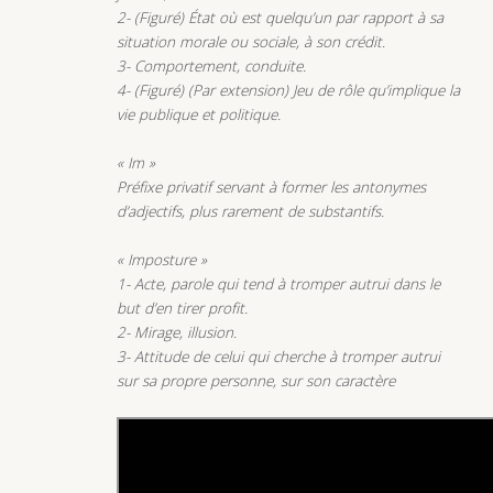
2- (Figuré) État où est quelqu’un par rapport à sa
situation morale ou sociale, à son crédit.
3- Comportement, conduite.
4- (Figuré) (Par extension) Jeu de rôle qu’implique la
vie publique et politique.
« Im »
Préfixe privatif servant à former les antonymes
d’adjectifs, plus rarement de substantifs.
« Imposture »
1- Acte, parole qui tend à tromper autrui dans le
but d’en tirer profit.
2- Mirage, illusion.
3- Attitude de celui qui cherche à tromper autrui
sur sa propre personne, sur son caractère